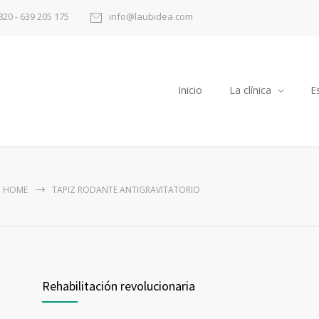
820 - 639 205 175
info@laubidea.com
Inicio
La clínica
E
HOME
TAPIZ RODANTE ANTIGRAVITATORIO
Rehabilitación revolucionaria