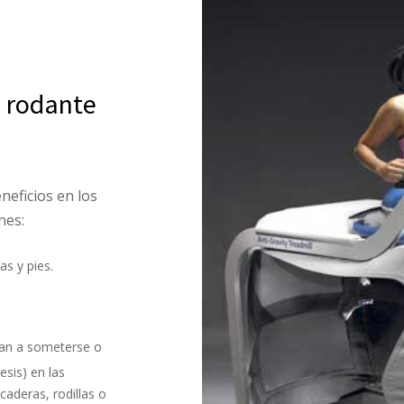
 rodante
neficios en los
nes:
as y pies.
van a someterse o
sis) en las
aderas, rodillas o